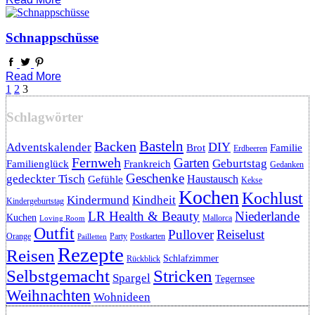
Schnappschüsse
Read More
Seitennummerierung
1
2
3
der
Schlagwörter
Beiträge
Backen
Basteln
DIY
Adventskalender
Brot
Familie
Erdbeeren
Fernweh
Garten
Geburtstag
Familienglück
Frankreich
Gedanken
Geschenke
gedeckter Tisch
Haustausch
Gefühle
Kekse
Kochen
Kochlust
Kindermund
Kindheit
Kindergeburtstag
LR Health & Beauty
Niederlande
Kuchen
Mallorca
Loving Room
Outfit
Pullover
Reiselust
Orange
Party
Postkarten
Pailletten
Rezepte
Reisen
Schlafzimmer
Rückblick
Selbstgemacht
Stricken
Spargel
Tegernsee
Weihnachten
Wohnideen