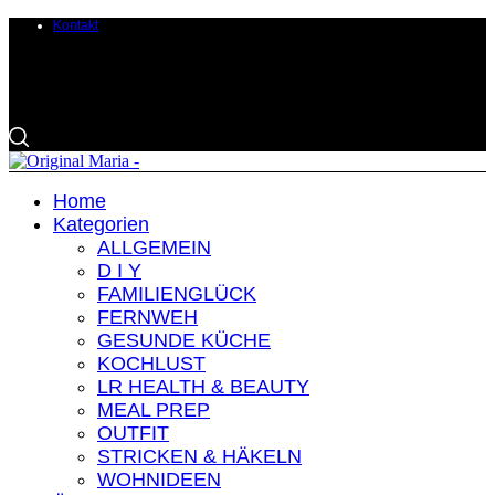
Kontakt
Home
Kategorien
ALLGEMEIN
D I Y
FAMILIENGLÜCK
FERNWEH
GESUNDE KÜCHE
KOCHLUST
LR HEALTH & BEAUTY
MEAL PREP
OUTFIT
STRICKEN & HÄKELN
WOHNIDEEN