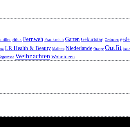
Fernweh
Garten
Geburtstag
gede
milienglück
Frankreich
Gedanken
Outfit
LR Health & Beauty
Niederlande
Mallorca
Orange
oom
Paill
Weihnachten
Wohnideen
egernsee