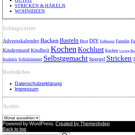
OUTFIT
STRICKEN & HÄKELN
WOHNIDEEN
Schlagwörter
Backen
Basteln
DIY
Adventskalender
Brot
Familie
Fa
Erdbeeren
Kochen
Kochlust
Kindermund
Kindheit
Kuchen
Loving R
Selbstgemacht
Stricken
Spargel
Schlafzimmer
T
Rückblick
Rechtliches
Datenschutzerklärung
Impressum
Archiv
Archiv
Powered by WordPress.
Created by ThemesIndep
Back to top
Search
Search