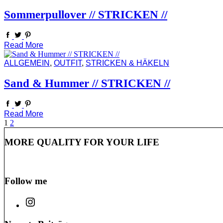
Sommerpullover // STRICKEN //
Read More
ALLGEMEIN
,
OUTFIT
,
STRICKEN & HÄKELN
Sand & Hummer // STRICKEN //
Read More
Seitennummerierung
1
2
der
MORE QUALITY FOR YOUR LIFE
Beiträge
Follow me