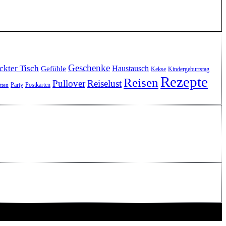
Geschenke
ckter Tisch
Haustausch
Gefühle
Kekse
Kindergeburtstag
Rezepte
Reisen
Pullover
Reiselust
Party
Postkarten
etten