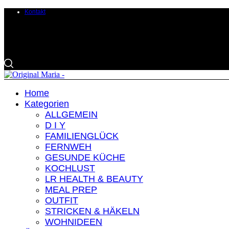
Kontakt
Home
Kategorien
ALLGEMEIN
D I Y
FAMILIENGLÜCK
FERNWEH
GESUNDE KÜCHE
KOCHLUST
LR HEALTH & BEAUTY
MEAL PREP
OUTFIT
STRICKEN & HÄKELN
WOHNIDEEN