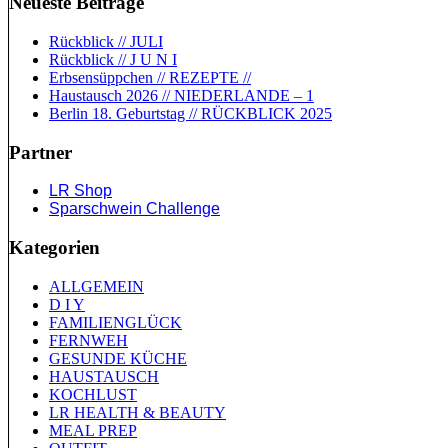
Neueste Beiträge
Rückblick // JULI
Rückblick // J U N I
Erbsensüppchen // REZEPTE //
Haustausch 2026 // NIEDERLANDE – 1
Berlin 18. Geburtstag // RÜCKBLICK 2025
Partner
LR Shop
Sparschwein Challenge
Kategorien
ALLGEMEIN
D I Y
FAMILIENGLÜCK
FERNWEH
GESUNDE KÜCHE
HAUSTAUSCH
KOCHLUST
LR HEALTH & BEAUTY
MEAL PREP