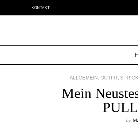
KONTAKT
ALLGEMEIN
,
OUTFIT
,
STRIC
Mein Neustes 
PULL
by
Ma