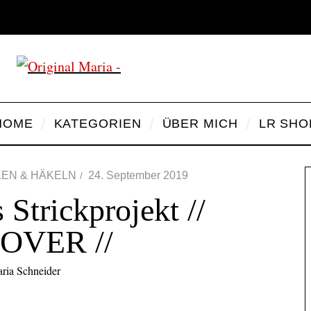
HOME
KATEGORIEN
ÜBER MICH
LR SHO
KEN & HÄKELN
24. September 2019
Strickprojekt //
OVER //
ria Schneider