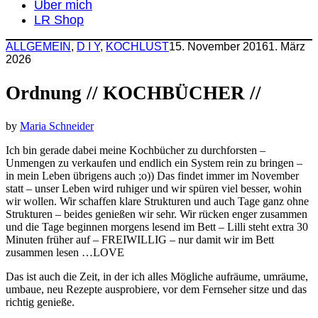
Über mich
LR Shop
ALLGEMEIN
,
D I Y
,
KOCHLUST
15. November 2016
1. März
2026
Ordnung // KOCHBÜCHER //
by
Maria Schneider
Ich bin gerade dabei meine Kochbücher zu durchforsten –
Unmengen zu verkaufen und endlich ein System rein zu bringen –
in mein Leben übrigens auch ;o)) Das findet immer im November
statt – unser Leben wird ruhiger und wir spüren viel besser, wohin
wir wollen. Wir schaffen klare Strukturen und auch Tage ganz ohne
Strukturen – beides genießen wir sehr. Wir rücken enger zusammen
und die Tage beginnen morgens lesend im Bett – Lilli steht extra 30
Minuten früher auf – FREIWILLIG – nur damit wir im Bett
zusammen lesen …LOVE
Das ist auch die Zeit, in der ich alles Mögliche aufräume, umräume,
umbaue, neu Rezepte ausprobiere, vor dem Fernseher sitze und das
richtig genieße.