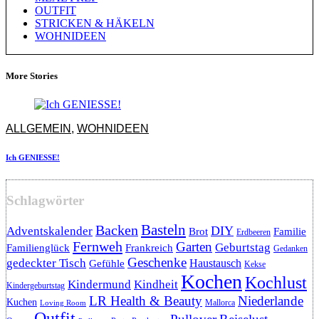
OUTFIT
STRICKEN & HÄKELN
WOHNIDEEN
More Stories
ALLGEMEIN
,
WOHNIDEEN
Ich GENIESSE!
Schlagwörter
Backen
Basteln
DIY
Adventskalender
Brot
Familie
Erdbeeren
Fernweh
Garten
Geburtstag
Familienglück
Frankreich
Gedanken
Geschenke
gedeckter Tisch
Haustausch
Gefühle
Kekse
Kochen
Kochlust
Kindermund
Kindheit
Kindergeburtstag
LR Health & Beauty
Niederlande
Kuchen
Mallorca
Loving Room
Outfit