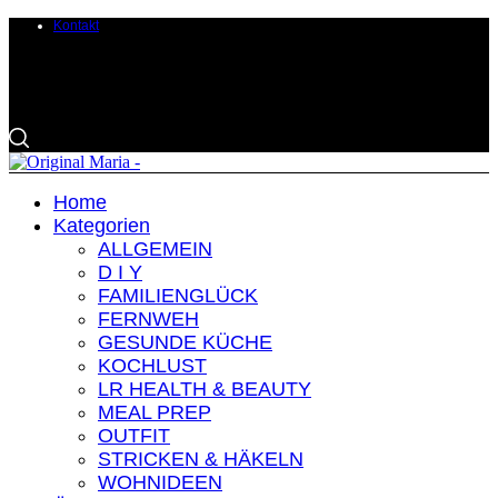
Kontakt
Home
Kategorien
ALLGEMEIN
D I Y
FAMILIENGLÜCK
FERNWEH
GESUNDE KÜCHE
KOCHLUST
LR HEALTH & BEAUTY
MEAL PREP
OUTFIT
STRICKEN & HÄKELN
WOHNIDEEN