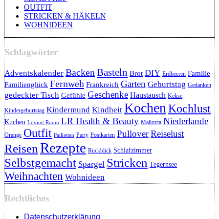
OUTFIT
STRICKEN & HÄKELN
WOHNIDEEN
Schlagwörter
Backen
Basteln
DIY
Adventskalender
Brot
Familie
Erdbeeren
Fernweh
Garten
Geburtstag
Familienglück
Frankreich
Gedanken
Geschenke
gedeckter Tisch
Haustausch
Gefühle
Kekse
Kochen
Kochlust
Kindermund
Kindheit
Kindergeburtstag
LR Health & Beauty
Niederlande
Kuchen
Mallorca
Loving Room
Outfit
Pullover
Reiselust
Orange
Party
Postkarten
Pailletten
Rezepte
Reisen
Schlafzimmer
Rückblick
Selbstgemacht
Stricken
Spargel
Tegernsee
Weihnachten
Wohnideen
Rechtliches
Datenschutzerklärung