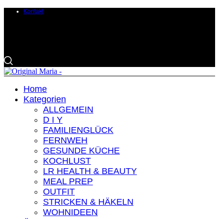
Kontakt
Home
Kategorien
ALLGEMEIN
D I Y
FAMILIENGLÜCK
FERNWEH
GESUNDE KÜCHE
KOCHLUST
LR HEALTH & BEAUTY
MEAL PREP
OUTFIT
STRICKEN & HÄKELN
WOHNIDEEN