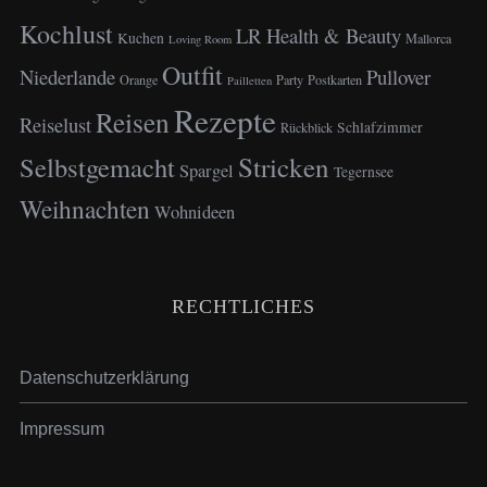
Kochlust
LR Health & Beauty
Kuchen
Mallorca
Loving Room
Outfit
Niederlande
Pullover
Orange
Party
Postkarten
Pailletten
Rezepte
Reisen
Reiselust
Schlafzimmer
Rückblick
Selbstgemacht
Stricken
Spargel
Tegernsee
Weihnachten
Wohnideen
RECHTLICHES
Datenschutzerklärung
Impressum