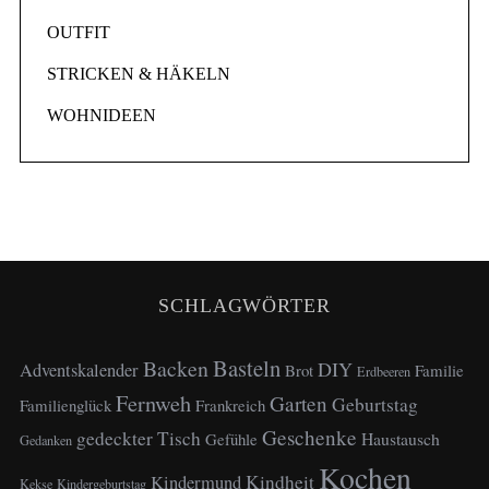
OUTFIT
STRICKEN & HÄKELN
WOHNIDEEN
SCHLAGWÖRTER
Basteln
Backen
DIY
Adventskalender
Brot
Familie
Erdbeeren
Fernweh
Garten
Geburtstag
Familienglück
Frankreich
Geschenke
gedeckter Tisch
Haustausch
Gefühle
Gedanken
Kochen
Kindheit
Kindermund
Kekse
Kindergeburtstag