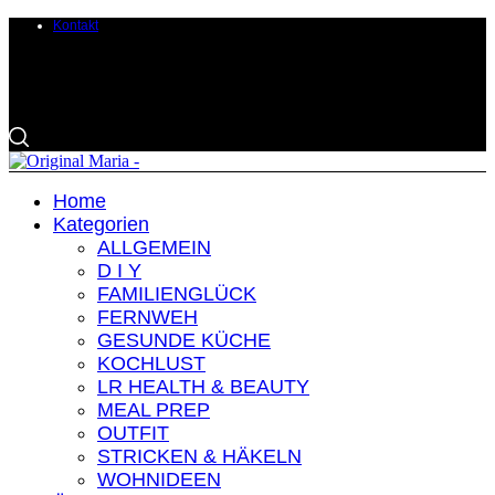
Kontakt
Home
Kategorien
ALLGEMEIN
D I Y
FAMILIENGLÜCK
FERNWEH
GESUNDE KÜCHE
KOCHLUST
LR HEALTH & BEAUTY
MEAL PREP
OUTFIT
STRICKEN & HÄKELN
WOHNIDEEN