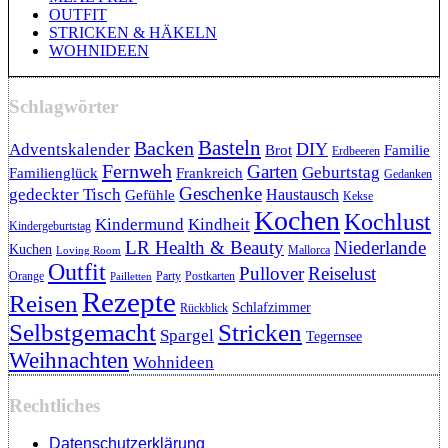
OUTFIT
STRICKEN & HÄKELN
WOHNIDEEN
Schlagwörter
Backen
Basteln
DIY
Adventskalender
Brot
Familie
Erdbeeren
Fernweh
Garten
Geburtstag
Familienglück
Frankreich
Gedanken
Geschenke
gedeckter Tisch
Haustausch
Gefühle
Kekse
Kochen
Kochlust
Kindermund
Kindheit
Kindergeburtstag
LR Health & Beauty
Niederlande
Kuchen
Mallorca
Loving Room
Outfit
Pullover
Reiselust
Orange
Party
Postkarten
Pailletten
Rezepte
Reisen
Schlafzimmer
Rückblick
Selbstgemacht
Stricken
Spargel
Tegernsee
Weihnachten
Wohnideen
Rechtliches
Datenschutzerklärung