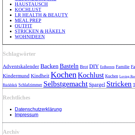
HAUSTAUSCH
KOCHLUST
LR HEALTH & BEAUTY
MEAL PREP
OUTFIT
STRICKEN & HÄKELN
WOHNIDEEN
Schlagwörter
Backen
Basteln
DIY
Adventskalender
Brot
Familie
Fa
Erdbeeren
Kochen
Kochlust
Kindermund
Kindheit
Kuchen
Loving R
Selbstgemacht
Stricken
Spargel
Schlafzimmer
T
Rückblick
Rechtliches
Datenschutzerklärung
Impressum
Archiv