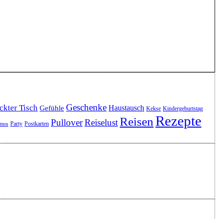
Geschenke
ckter Tisch
Haustausch
Gefühle
Kekse
Kindergeburtstag
Rezepte
Reisen
Pullover
Reiselust
Party
Postkarten
etten