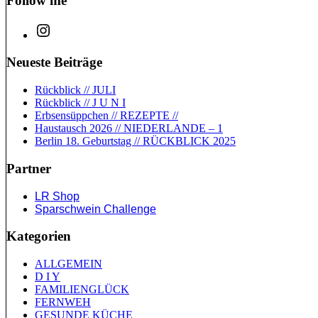
Follow me
Neueste Beiträge
Rückblick // JULI
Rückblick // J U N I
Erbsensüppchen // REZEPTE //
Haustausch 2026 // NIEDERLANDE – 1
Berlin 18. Geburtstag // RÜCKBLICK 2025
Partner
LR Shop
Sparschwein Challenge
Kategorien
ALLGEMEIN
D I Y
FAMILIENGLÜCK
FERNWEH
GESUNDE KÜCHE