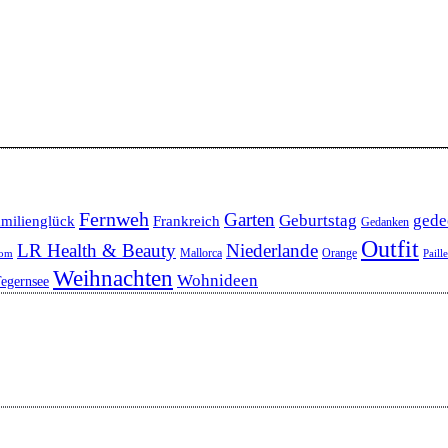
Fernweh
Garten
Geburtstag
gede
milienglück
Frankreich
Gedanken
Outfit
LR Health & Beauty
Niederlande
Mallorca
Orange
oom
Paill
Weihnachten
Wohnideen
egernsee