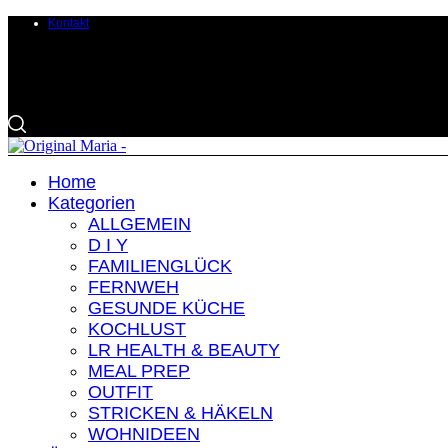
Kontakt
Home
Kategorien
ALLGEMEIN
D I Y
FAMILIENGLÜCK
FERNWEH
GESUNDE KÜCHE
KOCHLUST
LR HEALTH & BEAUTY
MEAL PREP
OUTFIT
STRICKEN & HÄKELN
WOHNIDEEN