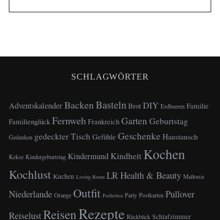
SCHLAGWÖRTER
Basteln
Backen
DIY
Adventskalender
Brot
Familie
Erdbeeren
Fernweh
Garten
Geburtstag
Familienglück
Frankreich
Geschenke
gedeckter Tisch
Haustausch
Gefühle
Gedanken
Kochen
Kindheit
Kindermund
Kekse
Kindergeburtstag
Kochlust
LR Health & Beauty
Kuchen
Mallorca
Loving Room
Outfit
Niederlande
Pullover
Orange
Party
Postkarten
Pailletten
Rezepte
Reisen
Reiselust
Schlafzimmer
Rückblick