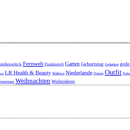
Fernweh
Garten
Geburtstag
gede
milienglück
Frankreich
Gedanken
Outfit
LR Health & Beauty
Niederlande
Mallorca
Orange
oom
Paill
Weihnachten
Wohnideen
egernsee