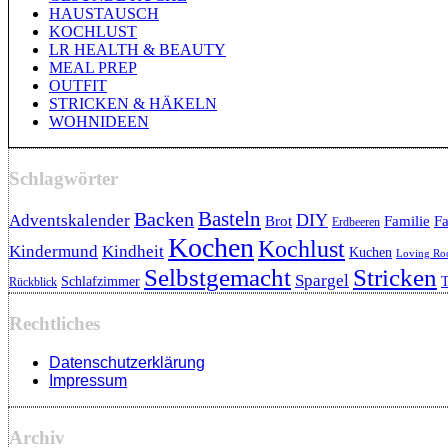
HAUSTAUSCH
KOCHLUST
LR HEALTH & BEAUTY
MEAL PREP
OUTFIT
STRICKEN & HÄKELN
WOHNIDEEN
Schlagwörter
Backen
Basteln
DIY
Adventskalender
Brot
Familie
Fa
Erdbeeren
Kochen
Kochlust
Kindermund
Kindheit
Kuchen
Loving R
Selbstgemacht
Stricken
Spargel
Schlafzimmer
T
Rückblick
Rechtliches
Datenschutzerklärung
Impressum
Archiv