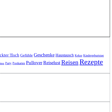
Geschenke
ckter Tisch
Haustausch
Gefühle
Kekse
Kindergeburtstag
Rezepte
Reisen
Pullover
Reiselust
Party
Postkarten
etten