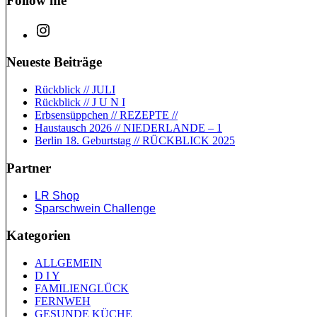
Follow me
Neueste Beiträge
Rückblick // JULI
Rückblick // J U N I
Erbsensüppchen // REZEPTE //
Haustausch 2026 // NIEDERLANDE – 1
Berlin 18. Geburtstag // RÜCKBLICK 2025
Partner
LR Shop
Sparschwein Challenge
Kategorien
ALLGEMEIN
D I Y
FAMILIENGLÜCK
FERNWEH
GESUNDE KÜCHE