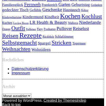
Fernweh
Garten
Geburtstag
Familienglück
Frankreich
Gedanken
Geschenke
gedeckter Tisch
Haustausch
Gefühle
Kekse
Kochen
Kochlust
Kindermund
Kindheit
Kindergeburtstag
LR Health & Beauty
Niederlande
Kuchen
Mallorca
Loving Room
Outfit
Pullover
Reiselust
Orange
Party
Postkarten
Pailletten
Rezepte
Reisen
Schlafzimmer
Rückblick
Selbstgemacht
Stricken
Spargel
Tegernsee
Weihnachten
Wohnideen
Rechtliches
Datenschutzerklärung
Impressum
Archiv
Archiv
Powered by WordPress.
Created by ThemesIndep
Back to top