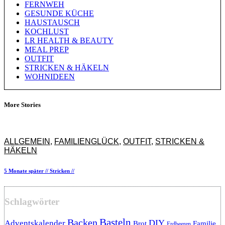
FERNWEH
GESUNDE KÜCHE
HAUSTAUSCH
KOCHLUST
LR HEALTH & BEAUTY
MEAL PREP
OUTFIT
STRICKEN & HÄKELN
WOHNIDEEN
More Stories
ALLGEMEIN
,
FAMILIENGLÜCK
,
OUTFIT
,
STRICKEN &
HÄKELN
5 Monate später // Stricken //
Schlagwörter
Backen
Basteln
DIY
Adventskalender
Brot
Familie
Erdbeeren