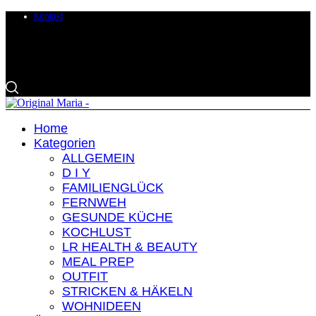
Kontakt
Home
Kategorien
ALLGEMEIN
D I Y
FAMILIENGLÜCK
FERNWEH
GESUNDE KÜCHE
KOCHLUST
LR HEALTH & BEAUTY
MEAL PREP
OUTFIT
STRICKEN & HÄKELN
WOHNIDEEN