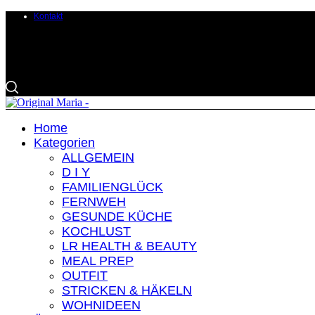
Kontakt
Home
Kategorien
ALLGEMEIN
D I Y
FAMILIENGLÜCK
FERNWEH
GESUNDE KÜCHE
KOCHLUST
LR HEALTH & BEAUTY
MEAL PREP
OUTFIT
STRICKEN & HÄKELN
WOHNIDEEN