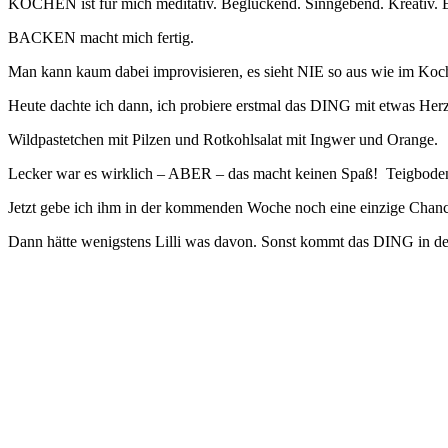
KOCHEN ist für mich meditativ. Beglückend. Sinngebend. Kreativ. 
BACKEN macht mich fertig.
Man kann kaum dabei improvisieren, es sieht NIE so aus wie im Kochb
Heute dachte ich dann, ich probiere erstmal das DING mit etwas Her
Wildpastetchen mit Pilzen und Rotkohlsalat mit Ingwer und Orange.
Lecker war es wirklich – ABER – das macht keinen Spaß! Teigboden
Jetzt gebe ich ihm in der kommenden Woche noch eine einzige Chan
Dann hätte wenigstens Lilli was davon. Sonst kommt das DING in de