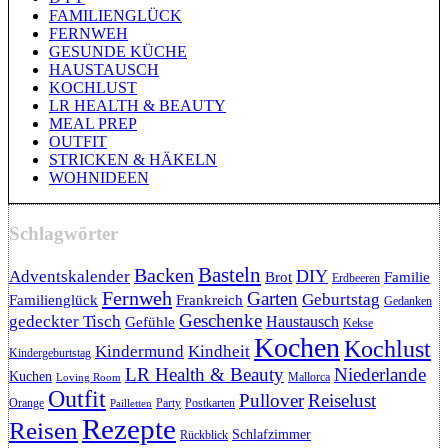
FAMILIENGLÜCK
FERNWEH
GESUNDE KÜCHE
HAUSTAUSCH
KOCHLUST
LR HEALTH & BEAUTY
MEAL PREP
OUTFIT
STRICKEN & HÄKELN
WOHNIDEEN
Schlagwörter
Backen
Basteln
DIY
Adventskalender
Brot
Familie
Erdbeeren
Fernweh
Garten
Geburtstag
Familienglück
Frankreich
Gedanken
Geschenke
gedeckter Tisch
Haustausch
Gefühle
Kekse
Kochen
Kochlust
Kindermund
Kindheit
Kindergeburtstag
LR Health & Beauty
Niederlande
Kuchen
Mallorca
Loving Room
Outfit
Pullover
Reiselust
Orange
Party
Postkarten
Pailletten
Rezepte
Reisen
Schlafzimmer
Rückblick