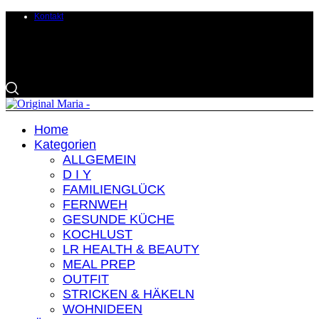
Kontakt
Home
Kategorien
ALLGEMEIN
D I Y
FAMILIENGLÜCK
FERNWEH
GESUNDE KÜCHE
KOCHLUST
LR HEALTH & BEAUTY
MEAL PREP
OUTFIT
STRICKEN & HÄKELN
WOHNIDEEN