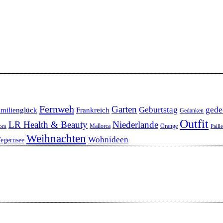
Fernweh
Garten
Geburtstag
gede
milienglück
Frankreich
Gedanken
Outfit
LR Health & Beauty
Niederlande
Mallorca
Orange
oom
Paill
Weihnachten
Wohnideen
egernsee