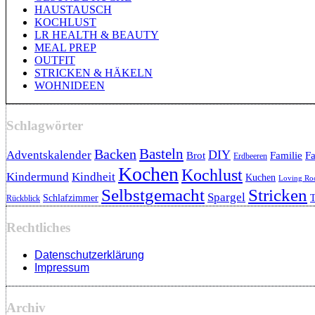
HAUSTAUSCH
KOCHLUST
LR HEALTH & BEAUTY
MEAL PREP
OUTFIT
STRICKEN & HÄKELN
WOHNIDEEN
Schlagwörter
Backen
Basteln
DIY
Adventskalender
Brot
Familie
Fa
Erdbeeren
Kochen
Kochlust
Kindermund
Kindheit
Kuchen
Loving R
Selbstgemacht
Stricken
Spargel
Schlafzimmer
T
Rückblick
Rechtliches
Datenschutzerklärung
Impressum
Archiv