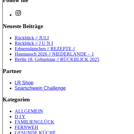
Follow me
Neueste Beiträge
Rückblick // JULI
Rückblick // J U N I
Erbsensüppchen // REZEPTE //
Haustausch 2026 // NIEDERLANDE – 1
Berlin 18. Geburtstag // RÜCKBLICK 2025
Partner
LR Shop
Sparschwein Challenge
Kategorien
ALLGEMEIN
D I Y
FAMILIENGLÜCK
FERNWEH
GESUNDE KÜCHE