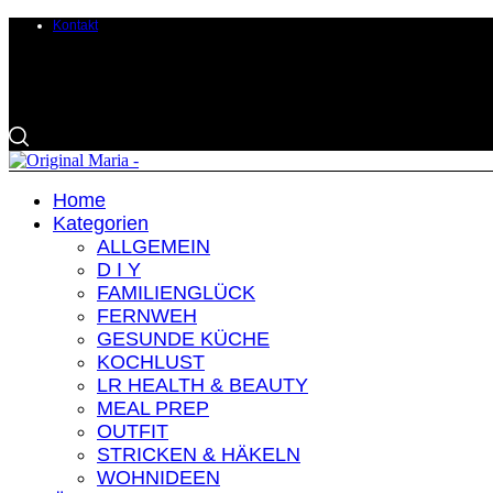
Kontakt
Home
Kategorien
ALLGEMEIN
D I Y
FAMILIENGLÜCK
FERNWEH
GESUNDE KÜCHE
KOCHLUST
LR HEALTH & BEAUTY
MEAL PREP
OUTFIT
STRICKEN & HÄKELN
WOHNIDEEN