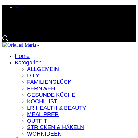
Kontakt
Home
Kategorien
ALLGEMEIN
D I Y
FAMILIENGLÜCK
FERNWEH
GESUNDE KÜCHE
KOCHLUST
LR HEALTH & BEAUTY
MEAL PREP
OUTFIT
STRICKEN & HÄKELN
WOHNIDEEN