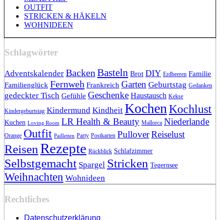
OUTFIT
STRICKEN & HÄKELN
WOHNIDEEN
Schlagwörter
Backen
Basteln
DIY
Adventskalender
Brot
Familie
Erdbeeren
Fernweh
Garten
Geburtstag
Familienglück
Frankreich
Gedanken
Geschenke
gedeckter Tisch
Haustausch
Gefühle
Kekse
Kochen
Kochlust
Kindermund
Kindheit
Kindergeburtstag
LR Health & Beauty
Niederlande
Kuchen
Mallorca
Loving Room
Outfit
Pullover
Reiselust
Orange
Party
Postkarten
Pailletten
Rezepte
Reisen
Schlafzimmer
Rückblick
Selbstgemacht
Stricken
Spargel
Tegernsee
Weihnachten
Wohnideen
Rechtliches
Datenschutzerklärung