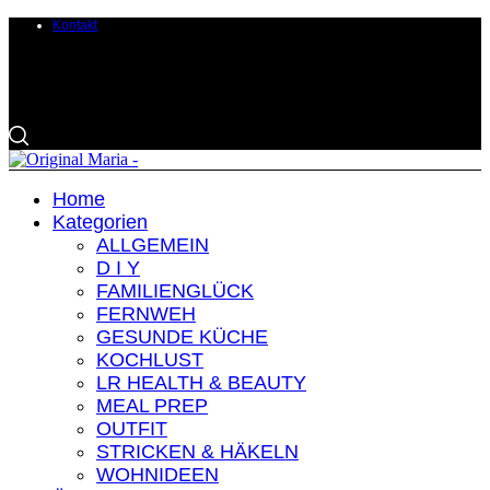
Kontakt
Home
Kategorien
ALLGEMEIN
D I Y
FAMILIENGLÜCK
FERNWEH
GESUNDE KÜCHE
KOCHLUST
LR HEALTH & BEAUTY
MEAL PREP
OUTFIT
STRICKEN & HÄKELN
WOHNIDEEN