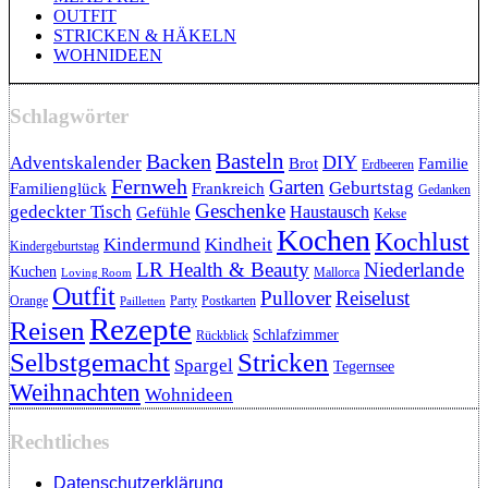
OUTFIT
STRICKEN & HÄKELN
WOHNIDEEN
Schlagwörter
Backen
Basteln
DIY
Adventskalender
Brot
Familie
Erdbeeren
Fernweh
Garten
Geburtstag
Familienglück
Frankreich
Gedanken
Geschenke
gedeckter Tisch
Haustausch
Gefühle
Kekse
Kochen
Kochlust
Kindermund
Kindheit
Kindergeburtstag
LR Health & Beauty
Niederlande
Kuchen
Mallorca
Loving Room
Outfit
Pullover
Reiselust
Orange
Party
Postkarten
Pailletten
Rezepte
Reisen
Schlafzimmer
Rückblick
Selbstgemacht
Stricken
Spargel
Tegernsee
Weihnachten
Wohnideen
Rechtliches
Datenschutzerklärung