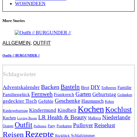
WOHNIDEEN
More Stories
ALLGEMEIN
,
OUTFIT
Outfit // BURGUNDER //
Schlagwörter
Backen
Basteln
DIY
Adventskalender
Brot
Familie
Erdbeeren
Fernweh
Garten
Geburtstag
Familienglück
Frankreich
Gedanken
Geschenke
gedeckter Tisch
Haustausch
Gefühle
Kekse
Kochen
Kochlust
Kindermund
Kindheit
Kindergeburtstag
LR Health & Beauty
Niederlande
Kuchen
Mallorca
Loving Room
Outfit
Pullover
Reiselust
Orange
Party
Postkarten
Pailletten
Rezepte
Reisen
Schlafzimmer
Rückblick