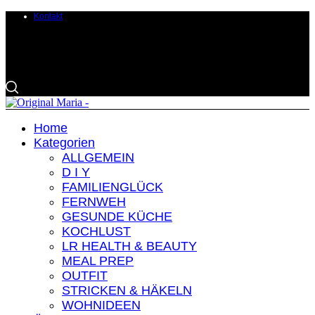
Kontakt
Home
Kategorien
ALLGEMEIN
D I Y
FAMILIENGLÜCK
FERNWEH
GESUNDE KÜCHE
KOCHLUST
LR HEALTH & BEAUTY
MEAL PREP
OUTFIT
STRICKEN & HÄKELN
WOHNIDEEN