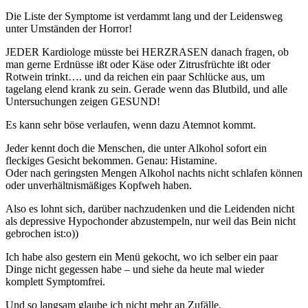
Die Liste der Symptome ist verdammt lang und der Leidensweg
unter Umständen der Horror!
JEDER Kardiologe müsste bei HERZRASEN danach fragen, ob
man gerne Erdnüsse ißt oder Käse oder Zitrusfrüchte ißt oder
Rotwein trinkt…. und da reichen ein paar Schlücke aus, um
tagelang elend krank zu sein. Gerade wenn das Blutbild, und alle
Untersuchungen zeigen GESUND!
Es kann sehr böse verlaufen, wenn dazu Atemnot kommt.
Jeder kennt doch die Menschen, die unter Alkohol sofort ein
fleckiges Gesicht bekommen. Genau: Histamine.
Oder nach geringsten Mengen Alkohol nachts nicht schlafen können
oder unverhältnismäßiges Kopfweh haben.
Also es lohnt sich, darüber nachzudenken und die Leidenden nicht
als depressive Hypochonder abzustempeln, nur weil das Bein nicht
gebrochen ist:o))
Ich habe also gestern ein Menü gekocht, wo ich selber ein paar
Dinge nicht gegessen habe – und siehe da heute mal wieder
komplett Symptomfrei.
Und so langsam glaube ich nicht mehr an Zufälle.