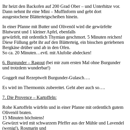
Ihr heizt den Backofen auf 200 Grad Ober – und Unterhitze vor.
Dann nehmt ihr eine Mini – Muffinform und gebt dort
ausgestochene Blätterteigscheiben hinein.
In einer Pfanne mit Butter und Olivenöl wird die gewürfelte
Blutwurst und 1 kleiner Apfel, ebenfalls
gewürfelt, mit ordentlich Thymian geschmort. 5 Minuten reichen!
Diese Füllung gebt ihr auf den Blätterteig, ein bisschen geriebenen
Bergkäse drüber und ab in den Ofen.
So ca. 20 Minuten…evtl. mit Alufolie abdecken!
6. Burgunder – Ragout
(bei mir zum ersten Mal ohne Burgunder
und trotzdem wunderbar!)
Goggelt mal Rezeptwelt Burgunder-Gulasch….
Es wird im Thermomix zubereitet. Geht aber auch so….
7. Die Provence – Kartoffeln:
Rohe Kartoffeln würfeln und in einer Pfanne mit ordentlich gutem
Olivenöl braten.
15 Minuten höchstens!
Gewürzt wird mit schwarzem Pfeffer aus der Mühle und Lavendel
(wenig!), Rosmarin und