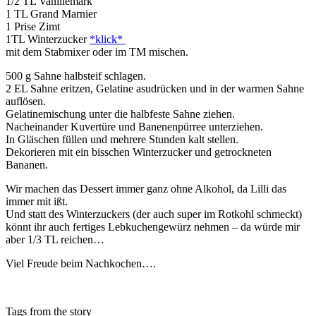
1/2 TL Vanillemark
1 TL Grand Marnier
1 Prise Zimt
1TL Winterzucker
*klick*
mit dem Stabmixer oder im TM mischen.
500 g Sahne halbsteif schlagen.
2 EL Sahne eritzen, Gelatine asudrücken und in der warmen Sahne
auflösen.
Gelatinemischung unter die halbfeste Sahne ziehen.
Nacheinander Kuvertüre und Banenenpürree unterziehen.
In Gläschen füllen und mehrere Stunden kalt stellen.
Dekorieren mit ein bisschen Winterzucker und getrockneten
Bananen.
Wir machen das Dessert immer ganz ohne Alkohol, da Lilli das
immer mit ißt.
Und statt des Winterzuckers (der auch super im Rotkohl schmeckt)
könnt ihr auch fertiges Lebkuchengewürz nehmen – da würde mir
aber 1/3 TL reichen…
Viel Freude beim Nachkochen….
Tags from the story