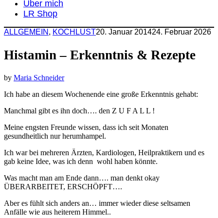
Über mich
LR Shop
ALLGEMEIN
,
KOCHLUST
20. Januar 2014
24. Februar 2026
Histamin – Erkenntnis & Rezepte
by
Maria Schneider
Ich habe an diesem Wochenende eine große Erkenntnis gehabt:
Manchmal gibt es ihn doch…. den Z U F A L L !
Meine engsten Freunde wissen, dass ich seit Monaten
gesundheitlich nur herumhampel.
Ich war bei mehreren Ärzten, Kardiologen, Heilpraktikern und es
gab keine Idee, was ich denn wohl haben könnte.
Was macht man am Ende dann…. man denkt okay
ÜBERARBEITET, ERSCHÖPFT….
Aber es fühlt sich anders an… immer wieder diese seltsamen
Anfälle wie aus heiterem Himmel..