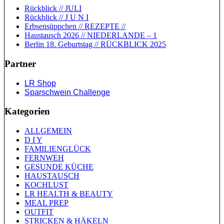
Rückblick // JULI
Rückblick // J U N I
Erbsensüppchen // REZEPTE //
Haustausch 2026 // NIEDERLANDE – 1
Berlin 18. Geburtstag // RÜCKBLICK 2025
Partner
LR Shop
Sparschwein Challenge
Kategorien
ALLGEMEIN
D I Y
FAMILIENGLÜCK
FERNWEH
GESUNDE KÜCHE
HAUSTAUSCH
KOCHLUST
LR HEALTH & BEAUTY
MEAL PREP
OUTFIT
STRICKEN & HÄKELN