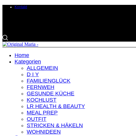
Kontakt
Home
Kategorien
ALLGEMEIN
D I Y
FAMILIENGLÜCK
FERNWEH
GESUNDE KÜCHE
KOCHLUST
LR HEALTH & BEAUTY
MEAL PREP
OUTFIT
STRICKEN & HÄKELN
WOHNIDEEN