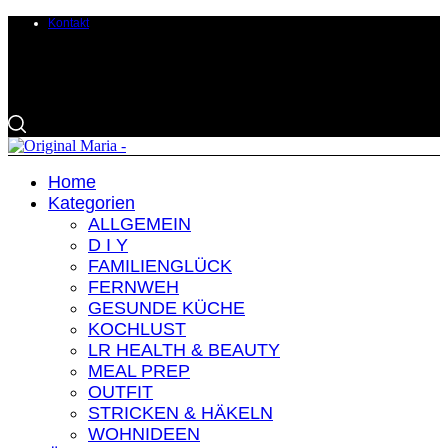
Kontakt
Home
Kategorien
ALLGEMEIN
D I Y
FAMILIENGLÜCK
FERNWEH
GESUNDE KÜCHE
KOCHLUST
LR HEALTH & BEAUTY
MEAL PREP
OUTFIT
STRICKEN & HÄKELN
WOHNIDEEN