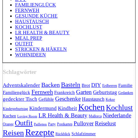
FAMILIENGLÜCK
FERNWEH
GESUNDE KÜCHE
HAUSTAUSCH
KOCHLUST
LR HEALTH & BEAUTY
MEAL PREP
OUTFIT
STRICKEN & HÄKELN
WOHNIDEEN
Schlagwörter
Backen
Basteln
DIY
Adventskalender
Brot
Familie
Erdbeeren
Fernweh
Garten
Geburtstag
Familienglück
Frankreich
Gedanken
Geschenke
gedeckter Tisch
Haustausch
Gefühle
Kekse
Kochen
Kochlust
Kindermund
Kindheit
Kindergeburtstag
LR Health & Beauty
Niederlande
Kuchen
Mallorca
Loving Room
Outfit
Pullover
Reiselust
Orange
Party
Postkarten
Pailletten
Rezepte
Reisen
Schlafzimmer
Rückblick