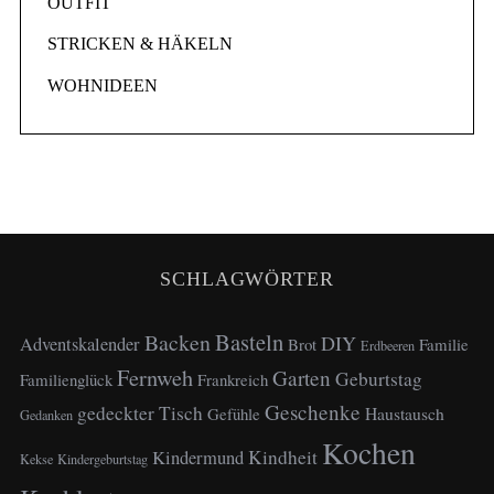
OUTFIT
STRICKEN & HÄKELN
WOHNIDEEN
SCHLAGWÖRTER
Basteln
Backen
DIY
Adventskalender
Brot
Familie
Erdbeeren
Fernweh
Garten
Geburtstag
Familienglück
Frankreich
Geschenke
gedeckter Tisch
Haustausch
Gefühle
Gedanken
Kochen
Kindheit
Kindermund
Kekse
Kindergeburtstag