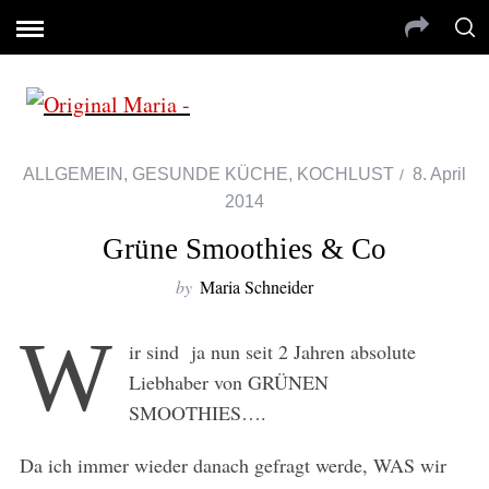
ALLGEMEIN
,
GESUNDE KÜCHE
,
KOCHLUST
8. April
2014
Grüne Smoothies & Co
by
Maria Schneider
W
ir sind ja nun seit 2 Jahren absolute
Liebhaber von GRÜNEN
SMOOTHIES….
Da ich immer wieder danach gefragt werde, WAS wir