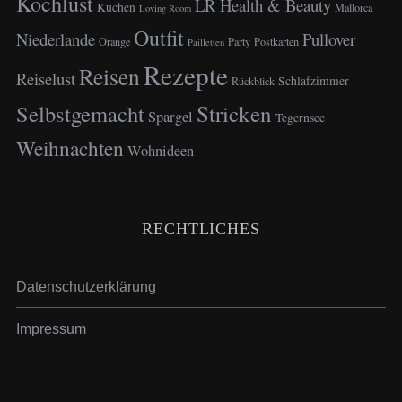
Kochlust
LR Health & Beauty
Kuchen
Mallorca
Loving Room
Outfit
Niederlande
Pullover
Orange
Party
Postkarten
Pailletten
Rezepte
Reisen
Reiselust
Schlafzimmer
Rückblick
Selbstgemacht
Stricken
Spargel
Tegernsee
Weihnachten
Wohnideen
RECHTLICHES
Datenschutzerklärung
Impressum